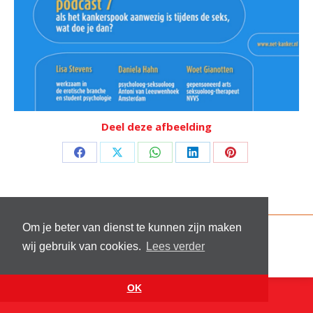
Deel deze afbeelding
Deel
Deel
Deel
Deel
Deel
op
op
op
op
op
Facebook
X
WhatsApp
LinkedIn
Pinterest
Om je beter van dienst te kunnen zijn maken
© 2026 Stichting Sick and Sex
wij gebruik van cookies.
Lees verder
Footer menu
Website by
VanReijn.nl
OK