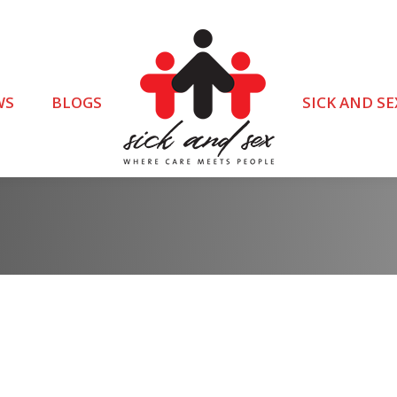
WS
BLOGS
SICK AND SE