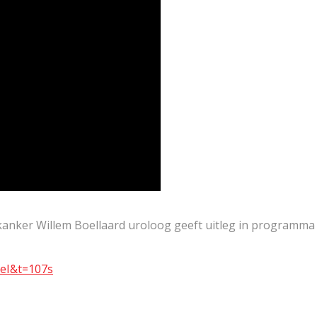
nker Willem Boellaard uroloog geeft uitleg in programma
eI&t=107s