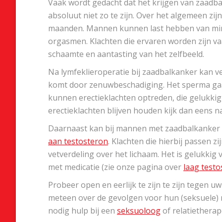
Vaak wordt gedacht dat het krijgen van zaadba
absoluut niet zo te zijn. Over het algemeen zi
maanden. Mannen kunnen last hebben van min
orgasmen. Klachten die ervaren worden zijn va
schaamte en aantasting van het zelfbeeld.
Na lymfeklieroperatie bij zaadbalkanker kan v
komt door zenuwbeschadiging. Het sperma gaat
kunnen erectieklachten optreden, die gelukkig
erectieklachten blijven houden kijk dan eens n
Daarnaast kan bij mannen met zaadbalkanker
aan testosteron
. Klachten die hierbij passen z
vetverdeling over het lichaam. Het is gelukkig v
met medicatie (zie onze pagina over
laag test
Probeer open en eerlijk te zijn te zijn tegen 
meteen over de gevolgen voor hun (seksuele) 
nodig hulp bij een
seksuoloog
of relatietherap