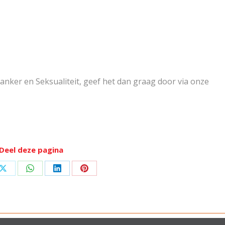
nker en Seksualiteit, geef het dan graag door via onze
Deel deze pagina
Deel
Deel
Deel
Deel
op
op
op
op
ook
X
WhatsApp
LinkedIn
Pinterest