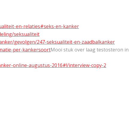
aliteit-en-relaties#seks-en-kanker
ling/seksualiteit
kanker/gevolgen/247-seksualiteit-en-zaadbalkanker
rmatie-per-kankersoort
Mooi stuk over laag testosteron in
anker-online-augustus-2016#!/interview-copy-2