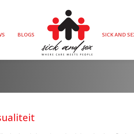
WS
BLOGS
SICK AND SE
ualiteit