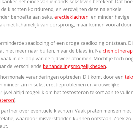
lkanker het einde van iemands seksleven betekent. Dat hoe
jn de klachten kortdurend, en verdwijnen deze na enkele
der behoefte aan seks,
erectieklachten
, en minder hevige
ak niet lichamelijk van oorsprong, maar komen vooral door
erminderde zaadlozing of een droge zaadlozing ontstaan. Di
 niet meer naar buiten, maar de blaas in. Na
chemotherap
 vaak in de loop van de tijd weer afnemen. Mocht je toch no
aar de verschllende
behandelingsmogelijkheden
.
 hormonale veranderingen optreden. Dit komt door een
tek
ijn minder zin in seks, erectieproblemen en vrouwelijke
rijwel altijd mogelijk om het testosteron tekort aan te vulle
osteron
).
uw partner over eventuele klachten. Vaak praten mensen niet
relatie, waardoor misverstanden kunnen ontstaan. Zoek zo
eut.