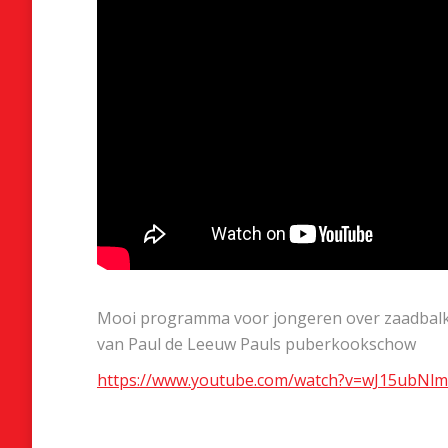
Mooi programma voor jongeren over zaadbalka
van Paul de Leeuw Pauls puberkookschow
https://www.youtube.com/watch?v=wJ15ubNlm