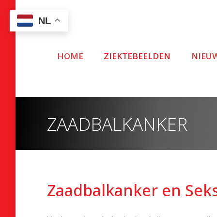
NL
HOME
ZIEKTEBEELDEN
NIEU
ZAADBALKANKER
Zaadbalkanker en Seks