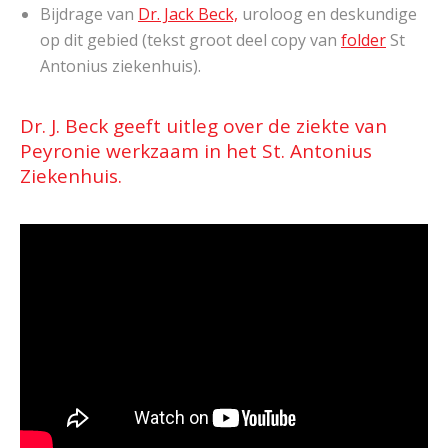
Bijdrage van
Dr. Jack Beck,
uroloog en deskundige
op dit gebied (tekst groot deel copy van
folder
St
Antonius ziekenhuis).
Dr. J. Beck geeft uitleg over de ziekte van
Peyronie werkzaam in het St. Antonius
Ziekenhuis.