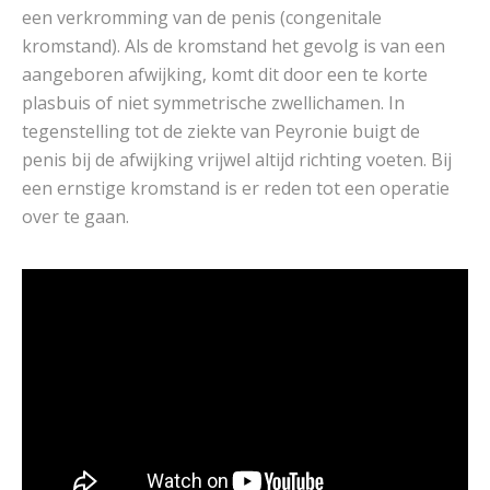
een verkromming van de penis (congenitale
kromstand). Als de kromstand het gevolg is van een
aangeboren afwijking, komt dit door een te korte
plasbuis of niet symmetrische zwellichamen. In
tegenstelling tot de ziekte van Peyronie buigt de
penis bij de afwijking vrijwel altijd richting voeten. Bij
een ernstige kromstand is er reden tot een operatie
over te gaan.