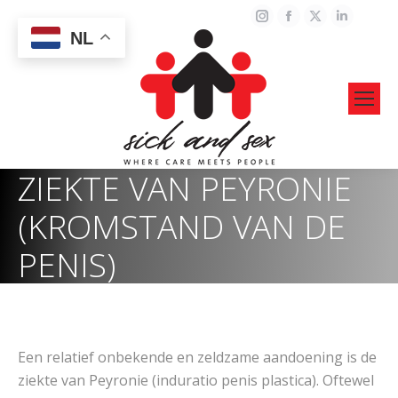
Instagram
Facebook
X
Linked
NL
page
page
page
page
opens
opens
opens
opens
in
in
in
in
new
new
new
new
window
window
window
windo
ZIEKTE VAN PEYRONIE
(KROMSTAND VAN DE
PENIS)
Een relatief onbekende en zeldzame aandoening is de
ziekte van Peyronie (induratio penis plastica). Oftewel