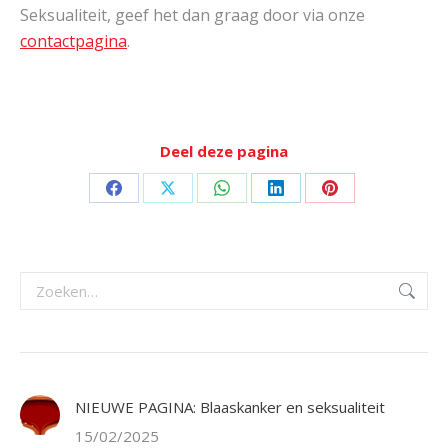
Seksualiteit, geef het dan graag door via onze
contactpagina
.
Deel deze pagina
Deel
Deel
Deel
Deel
Deel
op
op
op
op
op
Facebook
X
WhatsApp
LinkedIn
Pinterest
Zoeken:
NIEUWE PAGINA: Blaaskanker en seksualiteit
15/02/2025