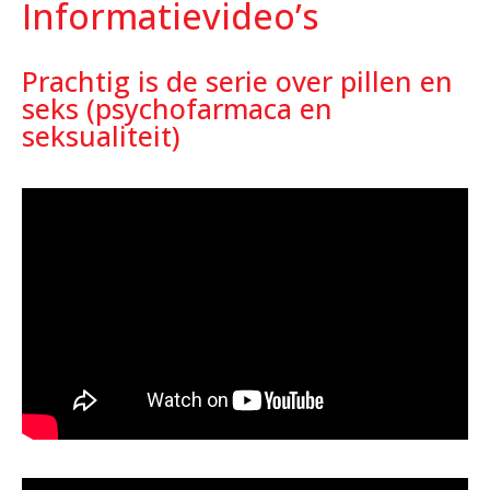
Informatievideo’s
Prachtig is de serie over pillen en
seks (psychofarmaca en
seksualiteit)