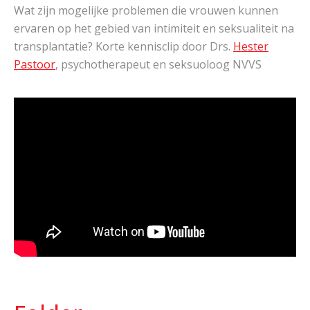
Wat zijn mogelijke problemen die vrouwen kunnen
ervaren op het gebied van intimiteit en seksualiteit na
transplantatie? Korte kennisclip door Drs.
Hester
Pastoor
, psychotherapeut en seksuoloog NVVS