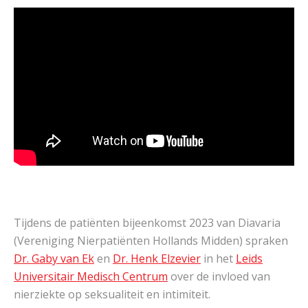
Tijdens de patiënten bijeenkomst 2023 van Diavaria
(Vereniging Nierpatiënten Hollands Midden) spraken
Dr. Gaby van Ek
en
Dr. Henk Elzevier
in het
Leids
Universitair Medisch Centrum
over de invloed van
nierziekte op seksualiteit en intimiteit.