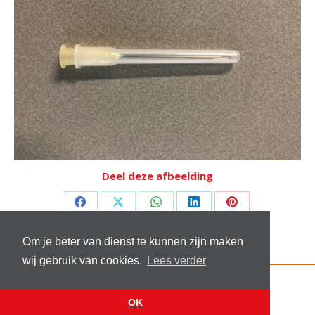
Deel deze afbeelding
Deel
Deel
Deel
Deel
Deel
op
op
op
op
op
Om je beter van dienst te kunnen zijn maken
Facebook
X
WhatsApp
LinkedIn
Pinterest
wij gebruik van cookies.
Lees verder
© 2026 Stichting Sick and Sex
Footer menu
OK
Website by
VanReijn.nl