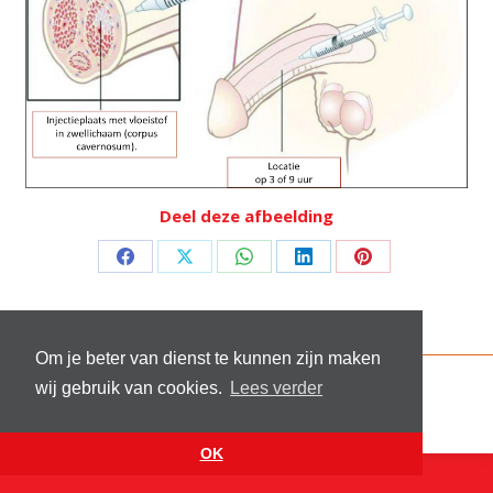
Deel deze afbeelding
Deel
Deel
Deel
Deel
Deel
op
op
op
op
op
Facebook
X
WhatsApp
LinkedIn
Pinterest
Om je beter van dienst te kunnen zijn maken
© 2026 Stichting Sick and Sex
wij gebruik van cookies.
Lees verder
Footer menu
Website by
VanReijn.nl
OK