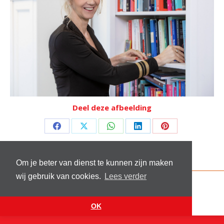
Deel deze afbeelding
Deel
Deel
Deel
Deel
Deel
op
op
op
op
op
Facebook
X
WhatsApp
LinkedIn
Pinterest
Om je beter van dienst te kunnen zijn maken
wij gebruik van cookies.
Lees verder
© 2026 Stichting Sick and Sex
Footer menu
Website by
VanReijn.nl
OK