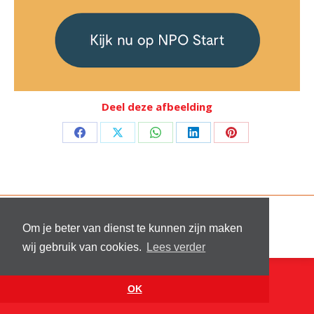
Deel deze afbeelding
Deel
Deel
Deel
Deel
Deel
op
op
op
op
op
Facebook
X
WhatsApp
LinkedIn
Pinterest
© 2026 Stichting Sick and Sex
Footer menu
Om je beter van dienst te kunnen zijn maken
Website by
VanReijn.nl
wij gebruik van cookies.
Lees verder
OK