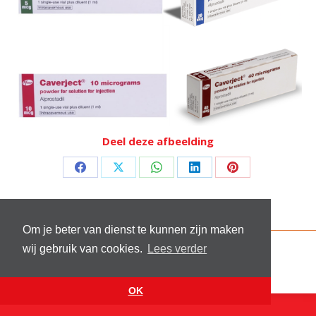
Deel deze afbeelding
Deel
Deel
Deel
Deel
Deel
op
op
op
op
op
Facebook
X
WhatsApp
LinkedIn
Pinterest
Om je beter van dienst te kunnen zijn maken
© 2026 Stichting Sick and Sex
wij gebruik van cookies.
Lees verder
Footer menu
Website by
VanReijn.nl
OK