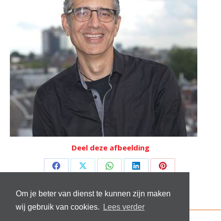
Deel deze afbeelding
Deel
Deel
Deel
Deel
Deel
op
op
op
op
op
Om je beter van dienst te kunnen zijn maken
Facebook
X
WhatsApp
LinkedIn
Pinterest
wij gebruik van cookies.
Lees verder
© 2026 Stichting Sick and Sex