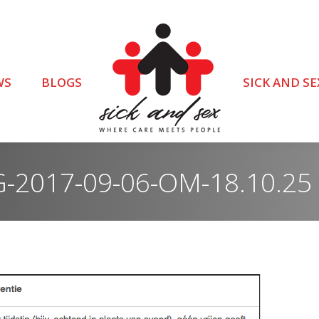
WS
BLOGS
SICK AND SE
2017-09-06-OM-18.10.25