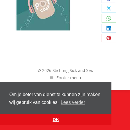
Deel
op
Deel
Facebook
op
Deel
X
op
Deel
WhatsAp
op
Deel
LinkedIn
op
Pinterest
© 2026 Stichting Sick and Sex
Footer menu
Website by
VanReijn.nl
Om je beter van dienst te kunnen zijn maken
wij gebruik van cookies.
Lees verder
OK