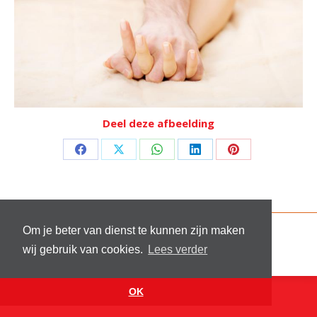
Deel deze afbeelding
Deel
Deel
Deel
Deel
Deel
op
op
op
op
op
Facebook
X
WhatsApp
LinkedIn
Pinterest
© 2026 Stichting Sick and Sex
Om je beter van dienst te kunnen zijn maken
Footer menu
wij gebruik van cookies.
Lees verder
Website by
VanReijn.nl
OK