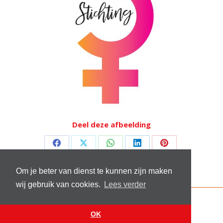
Deel deze afbeelding
Deel
Deel
Deel
Deel
Deel
op
op
op
op
op
Om je beter van dienst te kunnen zijn maken
Facebook
X
WhatsApp
LinkedIn
Pinterest
wij gebruik van cookies.
Lees verder
© 2026 Stichting Sick and Sex
Footer menu
OK
Website by
VanReijn.nl