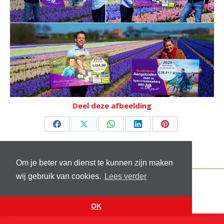
Deel deze afbeelding
Deel
Deel
Deel
Deel
Deel
op
op
op
op
op
Facebook
X
WhatsApp
LinkedIn
Pinterest
Om je beter van dienst te kunnen zijn maken
wij gebruik van cookies.
Lees verder
© 2026 Stichting Sick and Sex
Footer menu
Website by
VanReijn.nl
OK