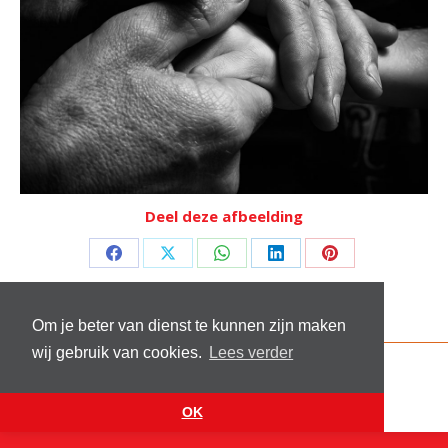
Deel deze afbeelding
Deel
Deel
Deel
Deel
Deel
op
op
op
op
op
Facebook
X
WhatsApp
LinkedIn
Pinterest
Om je beter van dienst te kunnen zijn maken
wij gebruik van cookies.
Lees verder
© 2026 Stichting Sick and Sex
Footer menu
Website by
VanReijn.nl
OK