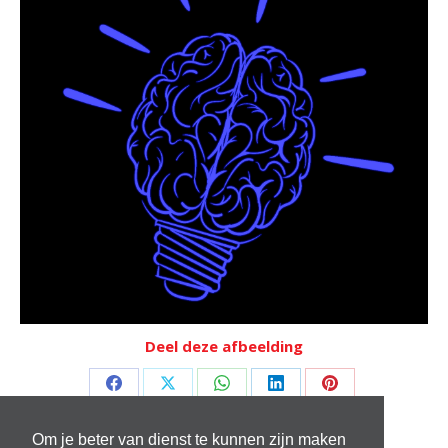
Deel deze afbeelding
Deel
Deel
Deel
Deel
Deel
op
op
op
op
op
Om je beter van dienst te kunnen zijn maken