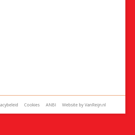
op
op
op
op
op
Facebook
X
WhatsApp
LinkedIn
Pinterest
vacybeleid
Cookies
ANBI
Website by
VanReijn.nl