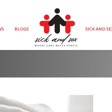
WS
BLOGS
SICK AND SE