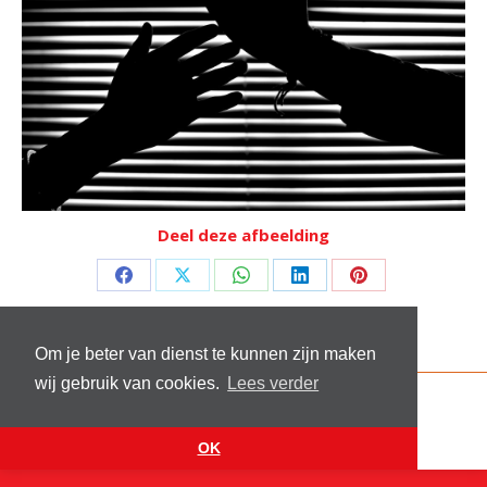
Deel deze afbeelding
Deel
Deel
Deel
Deel
Deel
op
op
op
op
op
Facebook
X
WhatsApp
LinkedIn
Pinterest
Om je beter van dienst te kunnen zijn maken
wij gebruik van cookies.
Lees verder
© 2026 Stichting Sick and Sex
Footer menu
Website by
VanReijn.nl
OK