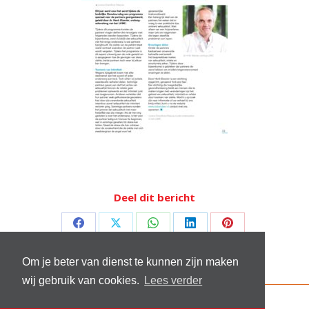
Deel dit bericht
Deel
Deel
Deel
Deel
Deel
op
op
op
op
op
Om je beter van dienst te kunnen zijn maken
Facebook
X
WhatsApp
LinkedIn
Pinterest
wij gebruik van cookies.
Lees verder
© 2026 Stichting Sick and Sex