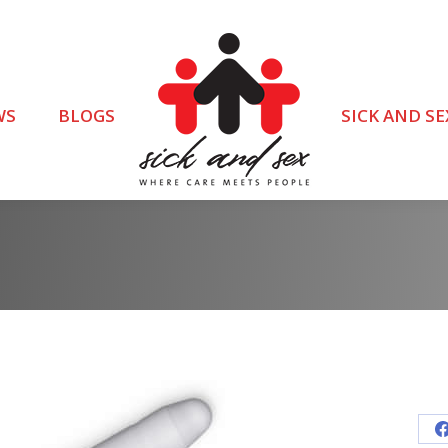
WS
BLOGS
SICK AND SE