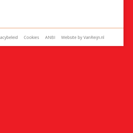
rest
vacybeleid
Cookies
ANBI
Website by
VanReijn.nl