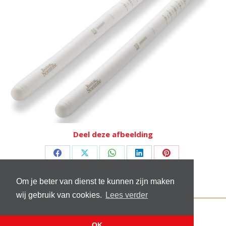
Deel deze afbeelding
Deel
Deel
Deel
Deel
Deel
op
op
op
op
op
Om je beter van dienst te kunnen zijn maken
Facebook
X
WhatsApp
LinkedIn
Pinterest
wij gebruik van cookies.
Lees verder
© 2026 Stichting Sick and Sex
Footer menu
OK