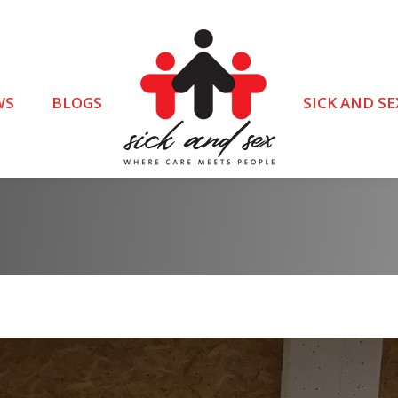
WS
BLOGS
SICK AND SE