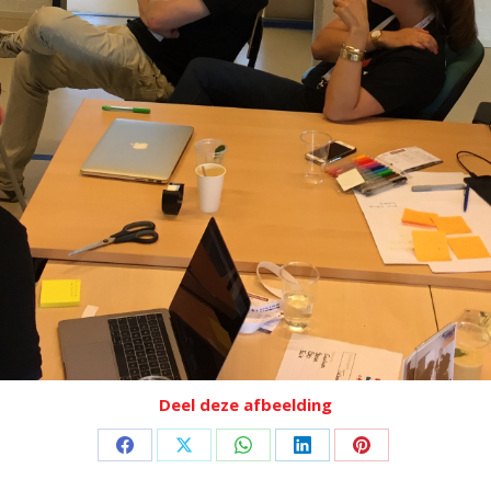
Deel deze afbeelding
Deel
Deel
Deel
Deel
Deel