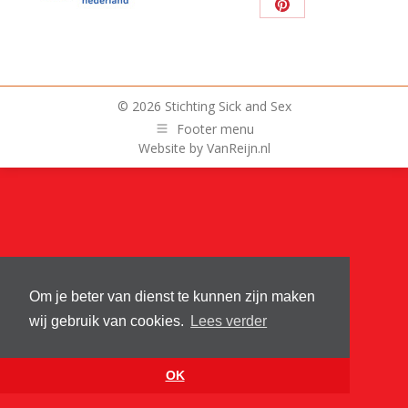
op
op
op
op
Deel
Facebook
X
WhatsApp
LinkedI
op
Pinterest
© 2026 Stichting Sick and Sex
Footer menu
Website by
VanReijn.nl
Om je beter van dienst te kunnen zijn maken
wij gebruik van cookies.
Lees verder
OK