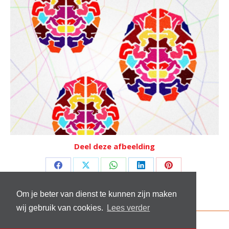
Deel deze afbeelding
Deel
Deel
Deel
Deel
Deel
op
op
op
op
op
Om je beter van dienst te kunnen zijn maken
Facebook
X
WhatsApp
LinkedIn
Pinterest
wij gebruik van cookies.
Lees verder
© 2026 Stichting Sick and Sex