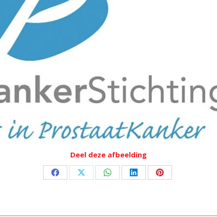
Deel deze afbeelding
Deel
Deel
Deel
Deel
Deel
op
op
op
op
op
Facebook
X
WhatsApp
LinkedIn
Pinterest