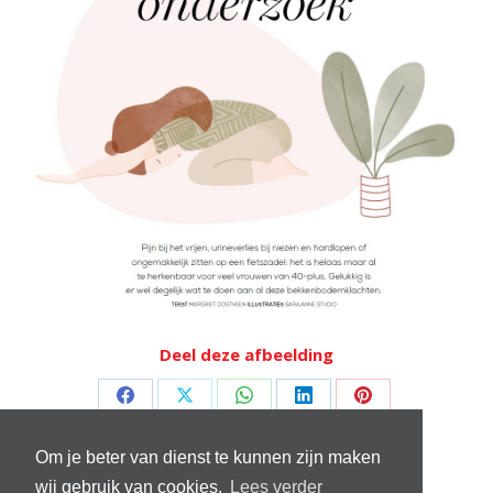
Deel deze afbeelding
Deel
Deel
Deel
Deel
Deel
op
op
op
op
op
Om je beter van dienst te kunnen zijn maken
Facebook
X
WhatsApp
LinkedIn
Pinterest
wij gebruik van cookies.
Lees verder