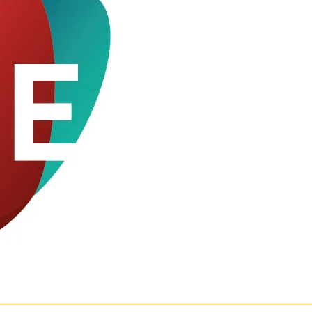
op
o
Faceboo
X