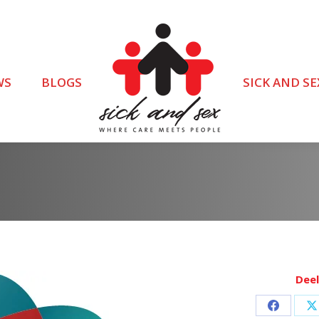
WS
BLOGS
SICK AND SE
Deel
Deel
D