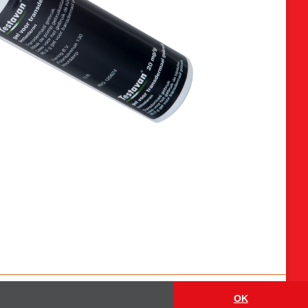
vacybeleid
Cookies
ANBI
Website by
VanReijn.nl
OK