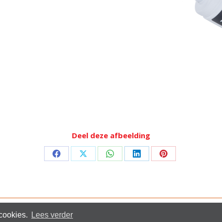
Deel deze afbeelding
Deel
Deel
Deel
Deel
Deel
op
op
op
op
op
Facebook
X
WhatsApp
LinkedIn
Pinterest
Pri
 cookies.
Lees verder