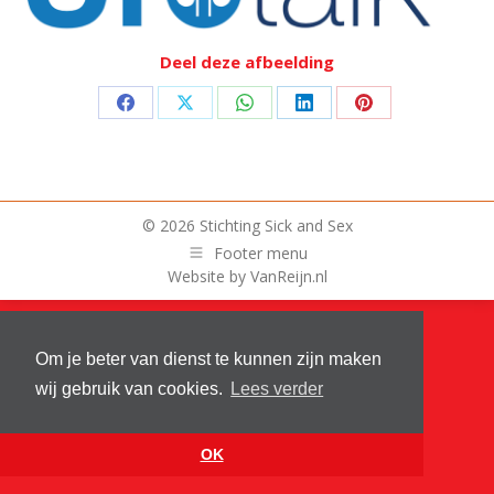
Deel deze afbeelding
Deel
Deel
Deel
Deel
Deel
op
op
op
op
op
Facebook
X
WhatsApp
LinkedIn
Pinterest
© 2026 Stichting Sick and Sex
Footer menu
Website by
VanReijn.nl
Om je beter van dienst te kunnen zijn maken
wij gebruik van cookies.
Lees verder
OK