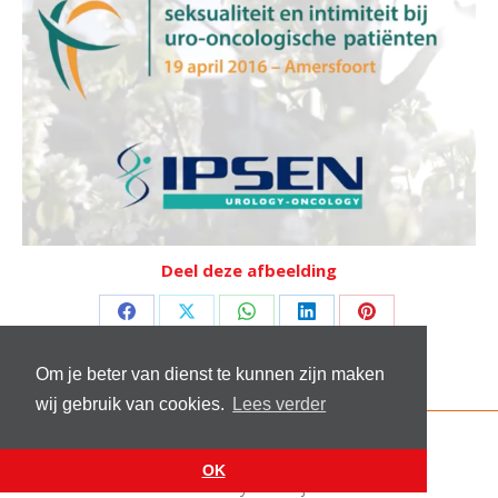
Deel deze afbeelding
Deel
Deel
Deel
Deel
Deel
op
op
op
op
op
Om je beter van dienst te kunnen zijn maken
Facebook
X
WhatsApp
LinkedIn
Pinterest
wij gebruik van cookies.
Lees verder
© 2026 Stichting Sick and Sex
Footer menu
OK
Website by
VanReijn.nl