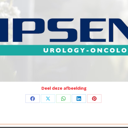
Deel deze afbeelding
Deel
Deel
Deel
Deel
Deel
op
op
op
op
op
Facebook
X
WhatsApp
LinkedIn
Pinterest