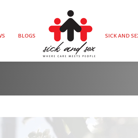
WS
BLOGS
SICK AND SE