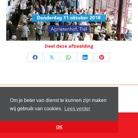
Deel deze afbeelding
Deel
Deel
Deel
Deel
Deel
op
op
op
op
op
Facebook
X
WhatsApp
LinkedIn
Pinterest
© 2026 Stichting Sick and Sex
Footer menu
Om je beter van dienst te kunnen zijn maken
Website by
VanReijn.nl
wij gebruik van cookies.
Lees verder
OK