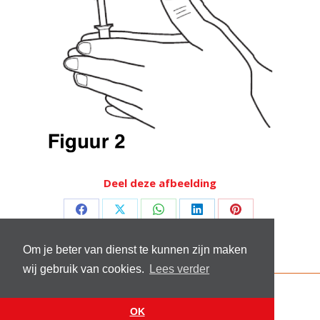
Deel deze afbeelding
Deel
Deel
Deel
Deel
Deel
op
op
op
op
op
Om je beter van dienst te kunnen zijn maken
Facebook
X
WhatsApp
LinkedIn
Pinterest
wij gebruik van cookies.
Lees verder
© 2026 Stichting Sick and Sex
Footer menu
OK