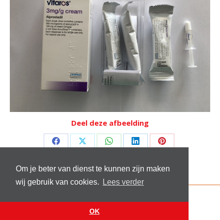
Deel deze afbeelding
Deel
Deel
Deel
Deel
Deel
op
op
op
op
op
Om je beter van dienst te kunnen zijn maken
Facebook
X
WhatsApp
LinkedIn
Pinterest
wij gebruik van cookies.
Lees verder
© 2026 Stichting Sick and Sex
Footer menu
OK
Website by
VanReijn.nl