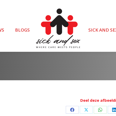
WS
BLOGS
SICK AND SE
Deel deze afbeeld
Deel
Deel
Deel