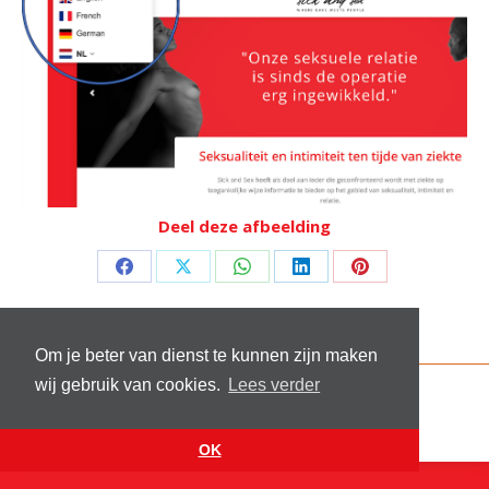
Deel deze afbeelding
Deel
Deel
Deel
Deel
Deel
op
op
op
op
op
Facebook
X
WhatsApp
LinkedIn
Pinterest
Om je beter van dienst te kunnen zijn maken
wij gebruik van cookies.
Lees verder
© 2026 Stichting Sick and Sex
Footer menu
Website by
VanReijn.nl
OK