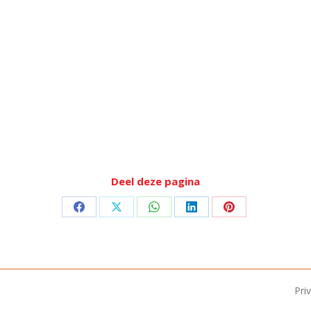
Deel deze pagina
Deel
Deel
Deel
Deel
Deel
op
op
op
op
op
Facebook
X
WhatsApp
LinkedIn
Pinterest
Pri