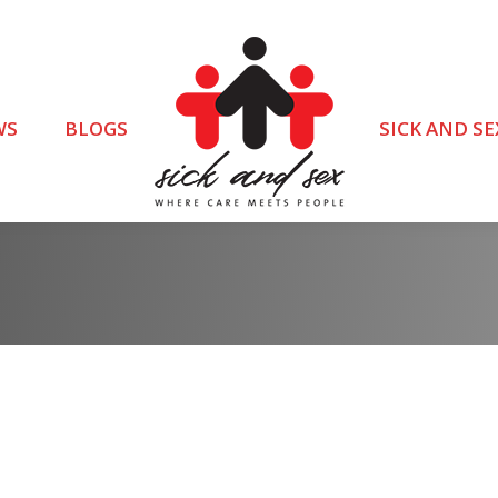
WS
BLOGS
SICK AND SE