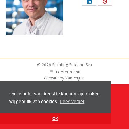
op
op
op
Deel
Deel
Facebook
X
Whats
op
op
LinkedIn
Pinterest
© 2026 Stichting Sick and Sex
Footer menu
Website by
VanReijn.nl
Om je beter van dienst te kunnen zijn maken
wij gebruik van cookies.
Lees verder
OK