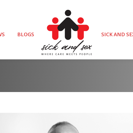
WS
BLOGS
SICK AND SE