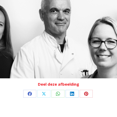
Deel deze afbeelding
Deel
Deel
Deel
Deel
Deel
op
op
op
op
op
Facebook
X
WhatsApp
LinkedIn
Pinterest