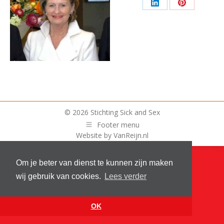
op
op
op
Deel
Deel
Facebook
X
Whats
op
op
LinkedIn
Pinterest
© 2026 Stichting Sick and Sex
Footer menu
Website by
VanReijn.nl
Om je beter van dienst te kunnen zijn maken
wij gebruik van cookies.
Lees verder
OK