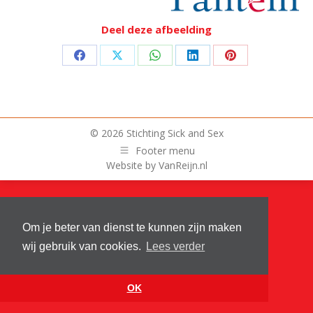
Deel deze afbeelding
Deel
Deel
Deel
Deel
Deel
op
op
op
op
op
Facebook
X
WhatsApp
LinkedIn
Pinterest
© 2026 Stichting Sick and Sex
Footer menu
Website by
VanReijn.nl
Om je beter van dienst te kunnen zijn maken
wij gebruik van cookies.
Lees verder
OK