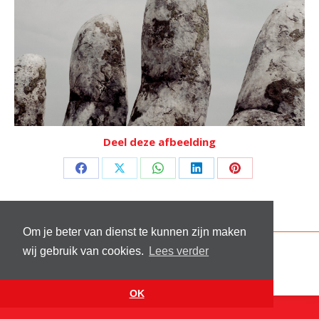
Deel deze afbeelding
Deel
Deel
Deel
Deel
Deel
op
op
op
op
op
Facebook
X
WhatsApp
LinkedIn
Pinterest
Om je beter van dienst te kunnen zijn maken
© 2026 Stichting Sick and Sex
wij gebruik van cookies.
Lees verder
Footer menu
Website by
VanReijn.nl
OK