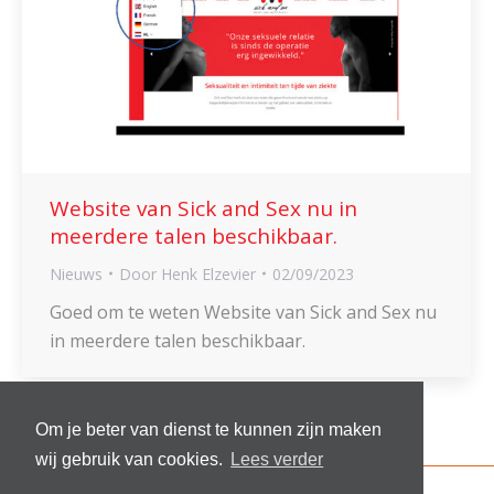
Website van Sick and Sex nu in
meerdere talen beschikbaar.
Nieuws
Door
Henk Elzevier
02/09/2023
Goed om te weten Website van Sick and Sex nu
in meerdere talen beschikbaar.
Om je beter van dienst te kunnen zijn maken
wij gebruik van cookies.
Lees verder
© 2026 Stichting Sick and Sex