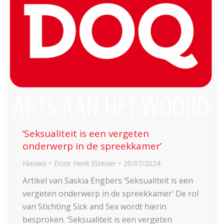
‘Seksualiteit is een vergeten
onderwerp in de spreek­kamer’
Nieuws
Door
Henk Elzevier
20/07/2024
Artikel van Saskia Engbers ‘Seksualiteit is een
vergeten onderwerp in de spreek­kamer’ De rol
van Stichting Sick and Sex wordt hierin
besproken. ‘Seksualiteit is een vergeten