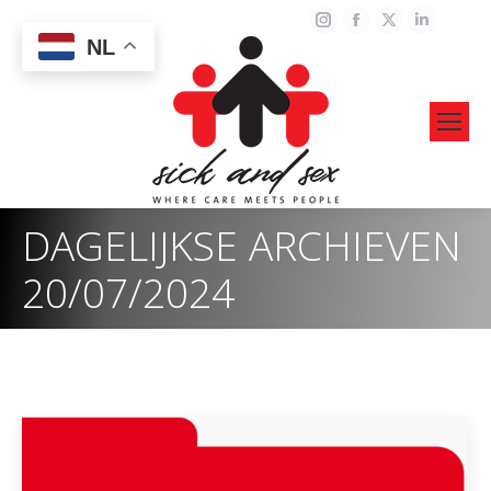
Instagram
Facebook
X
Linked
NL
page
page
page
page
opens
opens
opens
opens
in
in
in
in
new
new
new
new
window
window
window
windo
DAGELIJKSE ARCHIEVEN
20/07/2024