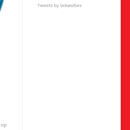
Tweets by SickandSex
s op