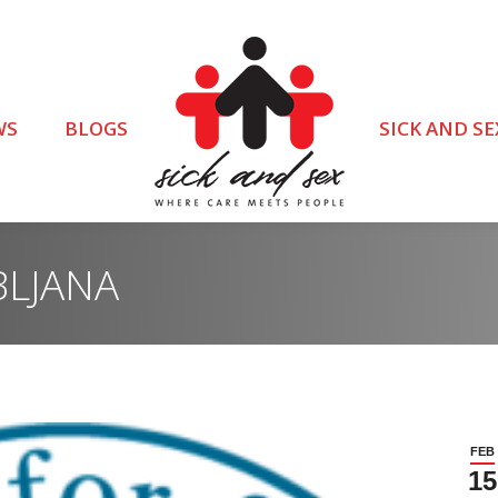
WS
BLOGS
SICK AND SE
BLJANA
FEB
15