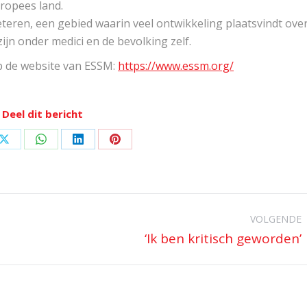
ropees land.
eteren, een gebied waarin veel ontwikkeling plaatsvindt ove
jn onder medici en de bevolking zelf.
op de website van ESSM:
https://www.essm.org/
Deel dit bericht
Deel
Deel
Deel
Deel
op
op
op
op
ook
X
WhatsApp
LinkedIn
Pinterest
VOLGENDE
‘Ik ben kritisch geworden’
Volgend
bericht