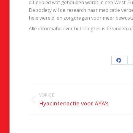
dit gebied wat gehouden wordt in een West-Eu
De society wil de research naar medicatie verb
hele wereld, en zorgdragen voor meer bewustzi
Alle informatie over het congres is te vinden 
Deel
op
Faceb
Bericht
navigatie
VORIGE
Hyacintenactie voor AYA’s
Vorig
bericht