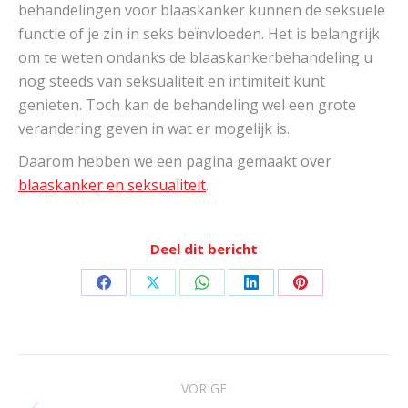
behandelingen voor blaaskanker kunnen de seksuele
functie of je zin in seks beïnvloeden. Het is belangrijk
om te weten ondanks de blaaskankerbehandeling u
nog steeds van seksualiteit en intimiteit kunt
genieten. Toch kan de behandeling wel een grote
verandering geven in wat er mogelijk is.
Daarom hebben we een pagina gemaakt over
blaaskanker en seksualiteit
.
Deel dit bericht
Deel
Deel
Deel
Deel
Deel
op
op
op
op
op
Facebook
X
WhatsApp
LinkedIn
Pinterest
Bericht
navigatie
VORIGE