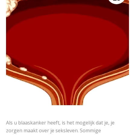
Als u blaaskanker heeft, is het mogelijk dat je, je
zorgen maakt over je seksleven. Sommige